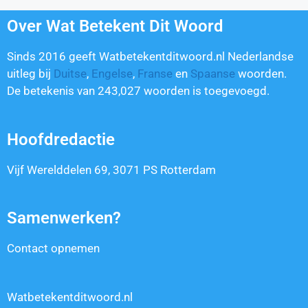
Over Wat Betekent Dit Woord
Sinds 2016 geeft Watbetekentditwoord.nl Nederlandse
uitleg bij
Duitse
,
Engelse
,
Franse
en
Spaanse
woorden.
De betekenis van
243,027
woorden is toegevoegd.
Hoofdredactie
Vijf Werelddelen 69, 3071 PS Rotterdam
Samenwerken?
Contact opnemen
Watbetekentditwoord.nl