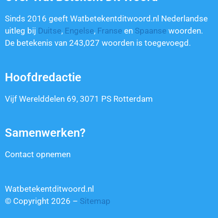
Sinds 2016 geeft Watbetekentditwoord.nl Nederlandse
uitleg bij
Duitse
,
Engelse
,
Franse
en
Spaanse
woorden.
De betekenis van
243,027
woorden is toegevoegd.
Hoofdredactie
Vijf Werelddelen 69, 3071 PS Rotterdam
Samenwerken?
Contact opnemen
Watbetekentditwoord.nl
© Copyright 2026 –
Sitemap