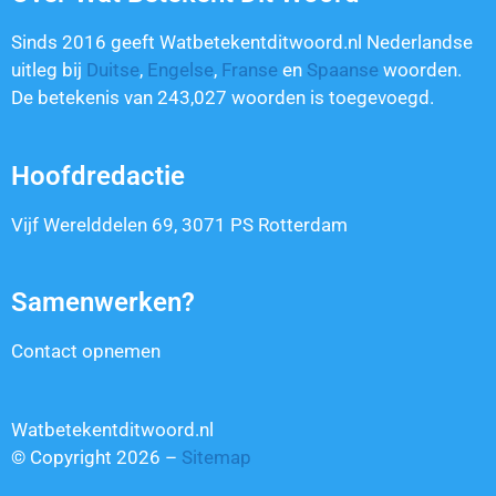
Sinds 2016 geeft Watbetekentditwoord.nl Nederlandse
uitleg bij
Duitse
,
Engelse
,
Franse
en
Spaanse
woorden.
De betekenis van
243,027
woorden is toegevoegd.
Hoofdredactie
Vijf Werelddelen 69, 3071 PS Rotterdam
Samenwerken?
Contact opnemen
Watbetekentditwoord.nl
© Copyright 2026 –
Sitemap