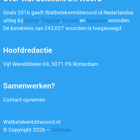
Sinds 2016 geeft Watbetekentditwoord.nl Nederlandse
uitleg bij
Duitse
,
Engelse
,
Franse
en
Spaanse
woorden.
De betekenis van
243,027
woorden is toegevoegd.
Hoofdredactie
Vijf Werelddelen 69, 3071 PS Rotterdam
Samenwerken?
Contact opnemen
Watbetekentditwoord.nl
© Copyright 2026 –
Sitemap