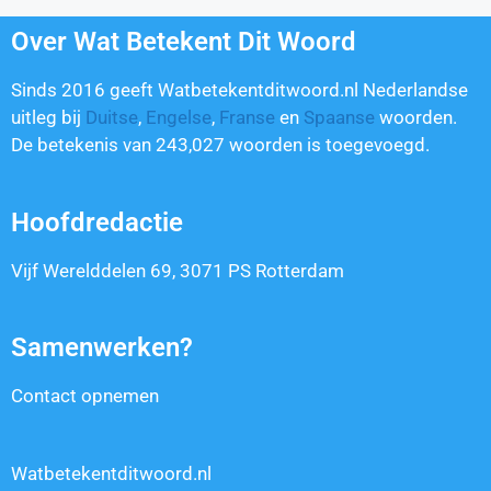
Over Wat Betekent Dit Woord
Sinds 2016 geeft Watbetekentditwoord.nl Nederlandse
uitleg bij
Duitse
,
Engelse
,
Franse
en
Spaanse
woorden.
De betekenis van
243,027
woorden is toegevoegd.
Hoofdredactie
Vijf Werelddelen 69, 3071 PS Rotterdam
Samenwerken?
Contact opnemen
Watbetekentditwoord.nl