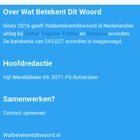
Over Wat Betekent Dit Woord
Sinds 2016 geeft Watbetekentditwoord.nl Nederlandse
uitleg bij
Duitse
,
Engelse
,
Franse
en
Spaanse
woorden.
De betekenis van
243,027
woorden is toegevoegd.
Hoofdredactie
Vijf Werelddelen 69, 3071 PS Rotterdam
Samenwerken?
Contact opnemen
Watbetekentditwoord.nl