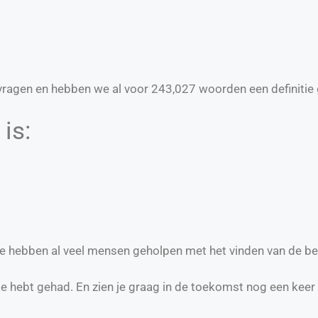
ragen en hebben we al voor
243,027
woorden een definitie 
is:
 we hebben al veel mensen geholpen met het vinden van de be
te hebt gehad. En zien je graag in de toekomst nog een keer