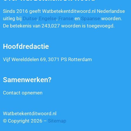
Sinds 2016 geeft Watbetekentditwoord.nl Nederlandse
uitleg bij
Duitse
,
Engelse
,
Franse
en
Spaanse
woorden.
De betekenis van
243,027
woorden is toegevoegd.
Hoofdredactie
Vijf Werelddelen 69, 3071 PS Rotterdam
Samenwerken?
Contact opnemen
Watbetekentditwoord.nl
© Copyright 2026 –
Sitemap