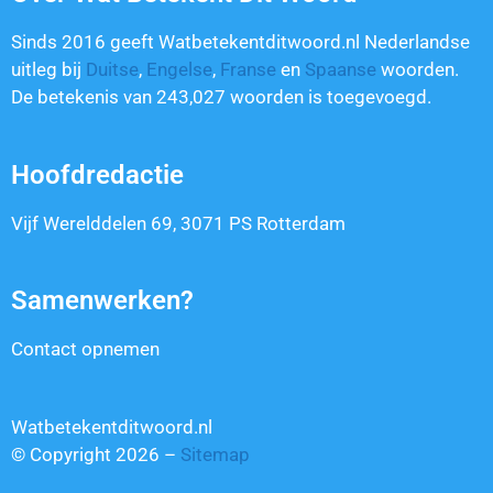
Sinds 2016 geeft Watbetekentditwoord.nl Nederlandse
uitleg bij
Duitse
,
Engelse
,
Franse
en
Spaanse
woorden.
De betekenis van
243,027
woorden is toegevoegd.
Hoofdredactie
Vijf Werelddelen 69, 3071 PS Rotterdam
Samenwerken?
Contact opnemen
Watbetekentditwoord.nl
© Copyright 2026 –
Sitemap