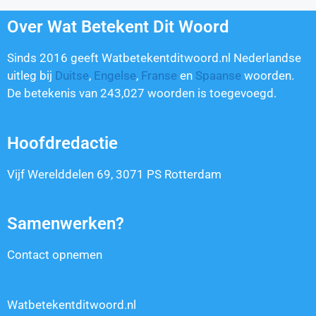
Over Wat Betekent Dit Woord
Sinds 2016 geeft Watbetekentditwoord.nl Nederlandse
uitleg bij
Duitse
,
Engelse
,
Franse
en
Spaanse
woorden.
De betekenis van
243,027
woorden is toegevoegd.
Hoofdredactie
Vijf Werelddelen 69, 3071 PS Rotterdam
Samenwerken?
Contact opnemen
Watbetekentditwoord.nl