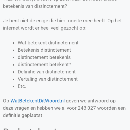
betekenis van distinctement?
Je bent niet de enige die hier moeite mee heeft. Op het
internet wordt er heel veel gezocht op:
Wat betekent distinctement
Betekenis distinctement
distinctement betekenis
distinctement betekent?
Definitie van
distinctement
Vertaling van
distinctement
Etc.
Op
WatBetekentDitWoord.nl
geven we antwoord op
deze vragen en hebben we al voor
243,027
woorden een
definitie geplaatst.