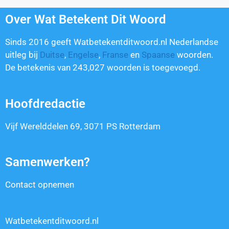
Over Wat Betekent Dit Woord
Sinds 2016 geeft Watbetekentditwoord.nl Nederlandse
uitleg bij
Duitse
,
Engelse
,
Franse
en
Spaanse
woorden.
De betekenis van
243,027
woorden is toegevoegd.
Hoofdredactie
Vijf Werelddelen 69, 3071 PS Rotterdam
Samenwerken?
Contact opnemen
Watbetekentditwoord.nl