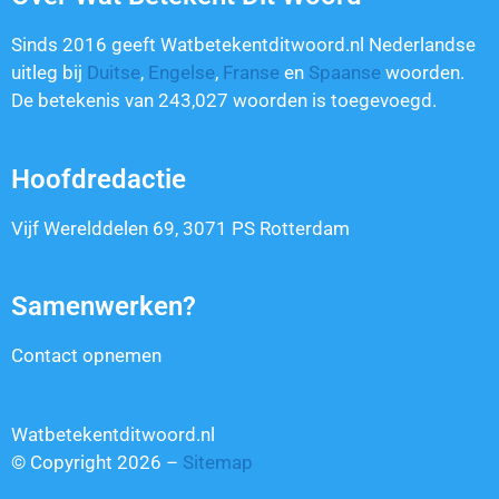
Sinds 2016 geeft Watbetekentditwoord.nl Nederlandse
uitleg bij
Duitse
,
Engelse
,
Franse
en
Spaanse
woorden.
De betekenis van
243,027
woorden is toegevoegd.
Hoofdredactie
Vijf Werelddelen 69, 3071 PS Rotterdam
Samenwerken?
Contact opnemen
Watbetekentditwoord.nl
© Copyright 2026 –
Sitemap