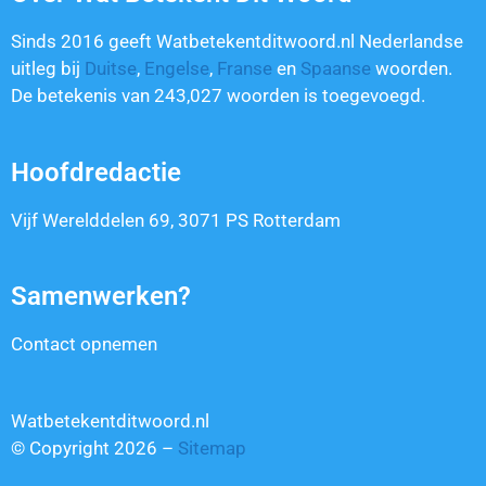
Sinds 2016 geeft Watbetekentditwoord.nl Nederlandse
uitleg bij
Duitse
,
Engelse
,
Franse
en
Spaanse
woorden.
De betekenis van
243,027
woorden is toegevoegd.
Hoofdredactie
Vijf Werelddelen 69, 3071 PS Rotterdam
Samenwerken?
Contact opnemen
Watbetekentditwoord.nl
© Copyright 2026 –
Sitemap