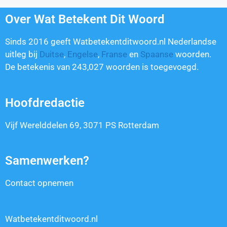
Over Wat Betekent Dit Woord
Sinds 2016 geeft Watbetekentditwoord.nl Nederlandse
uitleg bij
Duitse
,
Engelse
,
Franse
en
Spaanse
woorden.
De betekenis van
243,027
woorden is toegevoegd.
Hoofdredactie
Vijf Werelddelen 69, 3071 PS Rotterdam
Samenwerken?
Contact opnemen
Watbetekentditwoord.nl