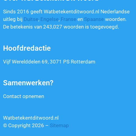
Sinds 2016 geeft Watbetekentditwoord.nl Nederlandse
uitleg bij
Duitse
,
Engelse
,
Franse
en
Spaanse
woorden.
De betekenis van
243,027
woorden is toegevoegd.
Hoofdredactie
Vijf Werelddelen 69, 3071 PS Rotterdam
Samenwerken?
Contact opnemen
Watbetekentditwoord.nl
© Copyright 2026 –
Sitemap