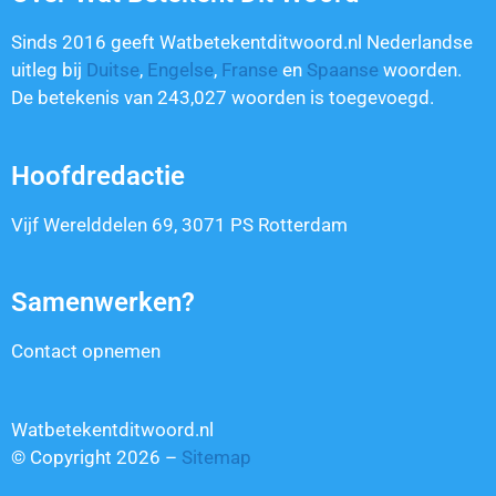
Sinds 2016 geeft Watbetekentditwoord.nl Nederlandse
uitleg bij
Duitse
,
Engelse
,
Franse
en
Spaanse
woorden.
De betekenis van
243,027
woorden is toegevoegd.
Hoofdredactie
Vijf Werelddelen 69, 3071 PS Rotterdam
Samenwerken?
Contact opnemen
Watbetekentditwoord.nl
© Copyright 2026 –
Sitemap