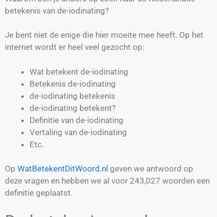
betekenis van de-iodinating?
Je bent niet de enige die hier moeite mee heeft. Op het
internet wordt er heel veel gezocht op:
Wat betekent de-iodinating
Betekenis de-iodinating
de-iodinating betekenis
de-iodinating betekent?
Definitie van
de-iodinating
Vertaling van
de-iodinating
Etc.
Op
WatBetekentDitWoord.nl
geven we antwoord op
deze vragen en hebben we al voor
243,027
woorden een
definitie geplaatst.