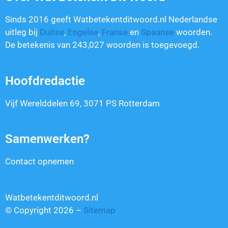
Sinds 2016 geeft Watbetekentditwoord.nl Nederlandse
uitleg bij
Duitse
,
Engelse
,
Franse
en
Spaanse
woorden.
De betekenis van
243,027
woorden is toegevoegd.
Hoofdredactie
Vijf Werelddelen 69, 3071 PS Rotterdam
Samenwerken?
Contact opnemen
Watbetekentditwoord.nl
© Copyright 2026 –
Sitemap