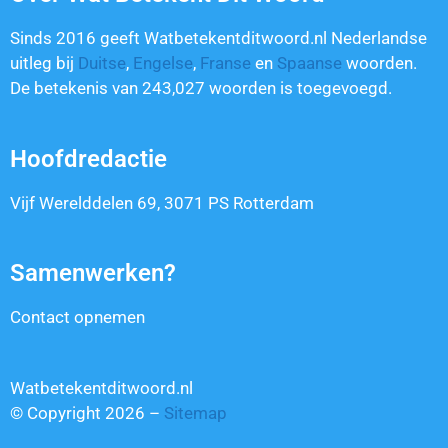
Sinds 2016 geeft Watbetekentditwoord.nl Nederlandse
uitleg bij
Duitse
,
Engelse
,
Franse
en
Spaanse
woorden.
De betekenis van
243,027
woorden is toegevoegd.
Hoofdredactie
Vijf Werelddelen 69, 3071 PS Rotterdam
Samenwerken?
Contact opnemen
Watbetekentditwoord.nl
© Copyright 2026 –
Sitemap