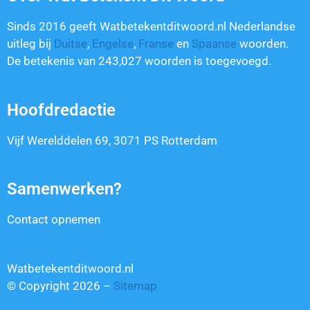
Sinds 2016 geeft Watbetekentditwoord.nl Nederlandse
uitleg bij
Duitse
,
Engelse
,
Franse
en
Spaanse
woorden.
De betekenis van
243,027
woorden is toegevoegd.
Hoofdredactie
Vijf Werelddelen 69, 3071 PS Rotterdam
Samenwerken?
Contact opnemen
Watbetekentditwoord.nl
© Copyright 2026 –
Sitemap