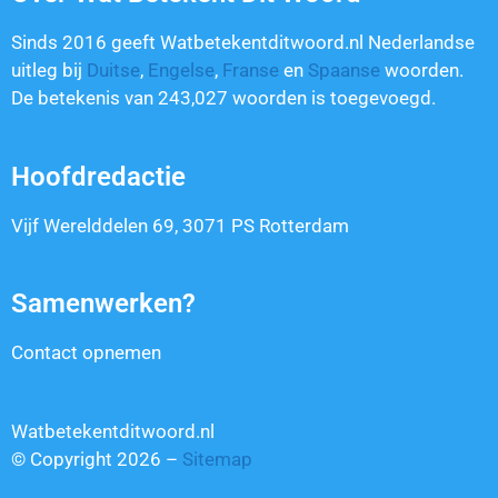
Sinds 2016 geeft Watbetekentditwoord.nl Nederlandse
uitleg bij
Duitse
,
Engelse
,
Franse
en
Spaanse
woorden.
De betekenis van
243,027
woorden is toegevoegd.
Hoofdredactie
Vijf Werelddelen 69, 3071 PS Rotterdam
Samenwerken?
Contact opnemen
Watbetekentditwoord.nl
© Copyright 2026 –
Sitemap