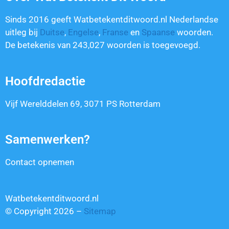
Sinds 2016 geeft Watbetekentditwoord.nl Nederlandse
uitleg bij
Duitse
,
Engelse
,
Franse
en
Spaanse
woorden.
De betekenis van
243,027
woorden is toegevoegd.
Hoofdredactie
Vijf Werelddelen 69, 3071 PS Rotterdam
Samenwerken?
Contact opnemen
Watbetekentditwoord.nl
© Copyright 2026 –
Sitemap