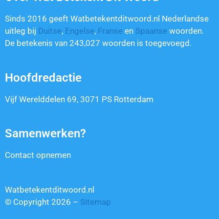
Sinds 2016 geeft Watbetekentditwoord.nl Nederlandse
uitleg bij
Duitse
,
Engelse
,
Franse
en
Spaanse
woorden.
De betekenis van
243,027
woorden is toegevoegd.
Hoofdredactie
Vijf Werelddelen 69, 3071 PS Rotterdam
Samenwerken?
Contact opnemen
Watbetekentditwoord.nl
© Copyright 2026 –
Sitemap