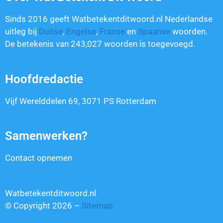
Sinds 2016 geeft Watbetekentditwoord.nl Nederlandse
uitleg bij
Duitse
,
Engelse
,
Franse
en
Spaanse
woorden.
De betekenis van
243,027
woorden is toegevoegd.
Hoofdredactie
Vijf Werelddelen 69, 3071 PS Rotterdam
Samenwerken?
Contact opnemen
Watbetekentditwoord.nl
© Copyright 2026 –
Sitemap