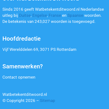
Sinds 2016 geeft Watbetekentditwoord.nl Nederlandse
uitleg bij
Duitse
,
Engelse
,
Franse
en
Spaanse
woorden.
De betekenis van
243,027
woorden is toegevoegd.
Hoofdredactie
Vijf Werelddelen 69, 3071 PS Rotterdam
Samenwerken?
Contact opnemen
Watbetekentditwoord.nl
© Copyright 2026 –
Sitemap