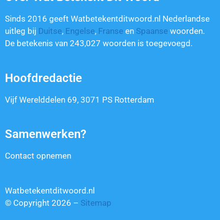
Sinds 2016 geeft Watbetekentditwoord.nl Nederlandse
uitleg bij
Duitse
,
Engelse
,
Franse
en
Spaanse
woorden.
De betekenis van
243,027
woorden is toegevoegd.
Hoofdredactie
Vijf Werelddelen 69, 3071 PS Rotterdam
Samenwerken?
Contact opnemen
Watbetekentditwoord.nl
© Copyright 2026 –
Sitemap