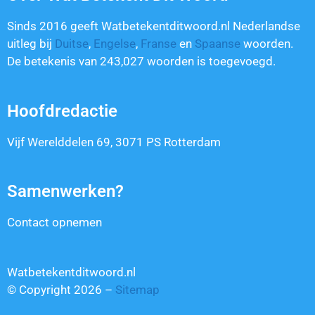
Sinds 2016 geeft Watbetekentditwoord.nl Nederlandse
uitleg bij
Duitse
,
Engelse
,
Franse
en
Spaanse
woorden.
De betekenis van
243,027
woorden is toegevoegd.
Hoofdredactie
Vijf Werelddelen 69, 3071 PS Rotterdam
Samenwerken?
Contact opnemen
Watbetekentditwoord.nl
© Copyright 2026 –
Sitemap