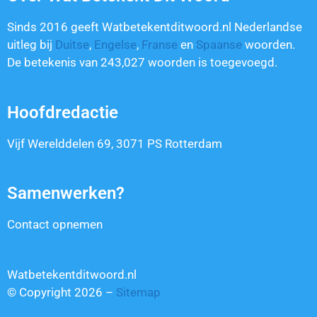
Sinds 2016 geeft Watbetekentditwoord.nl Nederlandse
uitleg bij
Duitse
,
Engelse
,
Franse
en
Spaanse
woorden.
De betekenis van
243,027
woorden is toegevoegd.
Hoofdredactie
Vijf Werelddelen 69, 3071 PS Rotterdam
Samenwerken?
Contact opnemen
Watbetekentditwoord.nl
© Copyright 2026 –
Sitemap