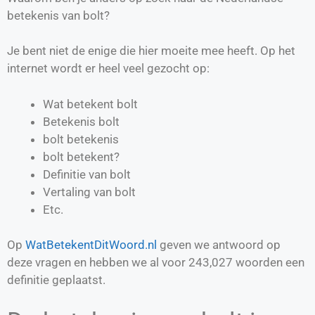
betekenis van bolt?
Je bent niet de enige die hier moeite mee heeft. Op het
internet wordt er heel veel gezocht op:
Wat betekent bolt
Betekenis bolt
bolt betekenis
bolt betekent?
Definitie van
bolt
Vertaling van
bolt
Etc.
Op
WatBetekentDitWoord.nl
geven we antwoord op
deze vragen en hebben we al voor
243,027
woorden een
definitie geplaatst.