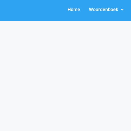
Home
Woordenboek