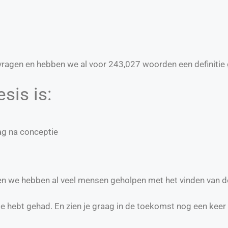
ragen en hebben we al voor
243,027
woorden een definitie 
sis is:
ag na conceptie
 en we hebben al veel mensen geholpen met het vinden van d
te hebt gehad. En zien je graag in de toekomst nog een keer