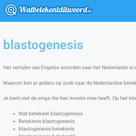
blastogenesis
Het vertalen van Engelse woorden naar het Nederlands is ni
Waarom ben je anders op zoek naar de Nederlandse betek
Je bent niet de enige die hier moeite mee heeft. Op het int
Wat betekent blastogenesis
Betekenis blastogenesis
blastogenesis betekenis