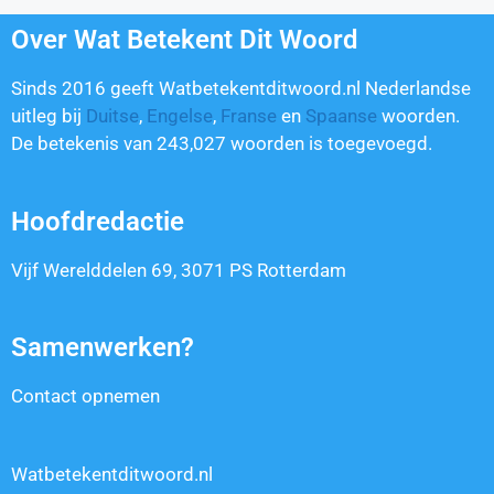
Over Wat Betekent Dit Woord
Sinds 2016 geeft Watbetekentditwoord.nl Nederlandse
uitleg bij
Duitse
,
Engelse
,
Franse
en
Spaanse
woorden.
De betekenis van
243,027
woorden is toegevoegd.
Hoofdredactie
Vijf Werelddelen 69, 3071 PS Rotterdam
Samenwerken?
Contact opnemen
Watbetekentditwoord.nl