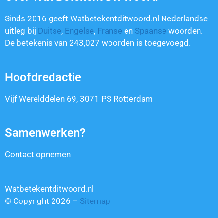
Sinds 2016 geeft Watbetekentditwoord.nl Nederlandse
uitleg bij
Duitse
,
Engelse
,
Franse
en
Spaanse
woorden.
De betekenis van
243,027
woorden is toegevoegd.
Hoofdredactie
Vijf Werelddelen 69, 3071 PS Rotterdam
Samenwerken?
Contact opnemen
Watbetekentditwoord.nl
© Copyright 2026 –
Sitemap