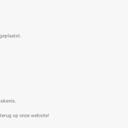
geplaatst.
tekenis.
 terug op onze website!