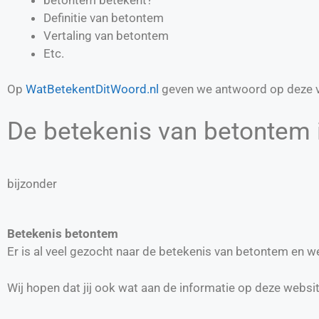
Definitie van
betontem
Vertaling van
betontem
Etc.
Op
WatBetekentDitWoord.nl
geven we antwoord op deze v
De betekenis van betontem i
bijzonder
Betekenis betontem
Er is al veel gezocht naar de betekenis van betontem en 
Wij hopen dat jij ook wat aan de informatie op deze websi