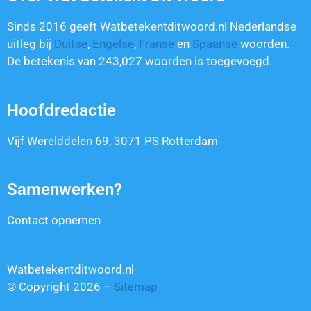
Sinds 2016 geeft Watbetekentditwoord.nl Nederlandse
uitleg bij
Duitse
,
Engelse
,
Franse
en
Spaanse
woorden.
De betekenis van
243,027
woorden is toegevoegd.
Hoofdredactie
Vijf Werelddelen 69, 3071 PS Rotterdam
Samenwerken?
Contact opnemen
Watbetekentditwoord.nl
© Copyright 2026 –
Sitemap