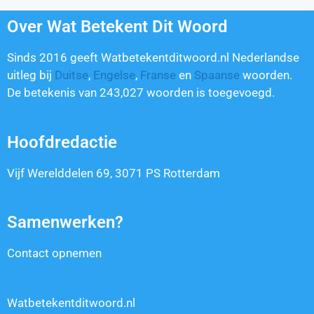
Over Wat Betekent Dit Woord
Sinds 2016 geeft Watbetekentditwoord.nl Nederlandse
uitleg bij
Duitse
,
Engelse
,
Franse
en
Spaanse
woorden.
De betekenis van
243,027
woorden is toegevoegd.
Hoofdredactie
Vijf Werelddelen 69, 3071 PS Rotterdam
Samenwerken?
Contact opnemen
Watbetekentditwoord.nl