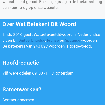
website hebt gehad. En zien je graag in de toekomst nog
een keer terug op onze website!
Over Wat Betekent Dit Woord
Sinds 2016 geeft Watbetekentditwoord.nl Nederlandse
uitleg bij
Duitse
,
Engelse
,
Franse
en
Spaanse
woorden.
De betekenis van
243,027
woorden is toegevoegd.
Hoofdredactie
Vijf Werelddelen 69, 3071 PS Rotterdam
Samenwerken?
Contact opnemen