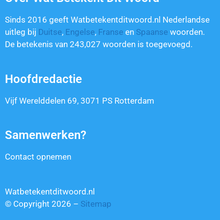
Sinds 2016 geeft Watbetekentditwoord.nl Nederlandse
uitleg bij
Duitse
,
Engelse
,
Franse
en
Spaanse
woorden.
De betekenis van
243,027
woorden is toegevoegd.
Hoofdredactie
Vijf Werelddelen 69, 3071 PS Rotterdam
Samenwerken?
Contact opnemen
Watbetekentditwoord.nl
© Copyright 2026 –
Sitemap