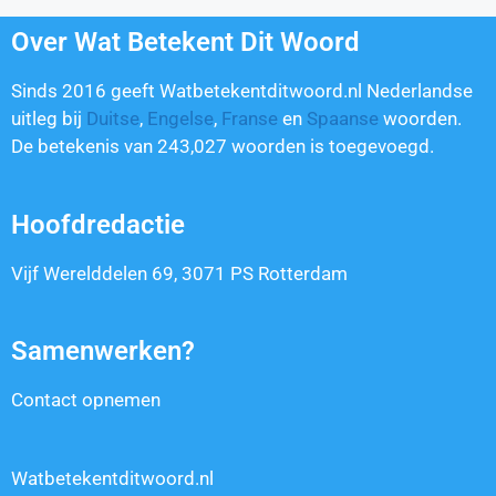
Over Wat Betekent Dit Woord
Sinds 2016 geeft Watbetekentditwoord.nl Nederlandse
uitleg bij
Duitse
,
Engelse
,
Franse
en
Spaanse
woorden.
De betekenis van
243,027
woorden is toegevoegd.
Hoofdredactie
Vijf Werelddelen 69, 3071 PS Rotterdam
Samenwerken?
Contact opnemen
Watbetekentditwoord.nl