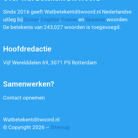
Sinds 2016 geeft Watbetekentditwoord.nl Nederlandse
uitleg bij
Duitse
,
Engelse
,
Franse
en
Spaanse
woorden.
De betekenis van
243,027
woorden is toegevoegd.
Hoofdredactie
Vijf Werelddelen 69, 3071 PS Rotterdam
Samenwerken?
Contact opnemen
Watbetekentditwoord.nl
© Copyright 2026 –
Sitemap