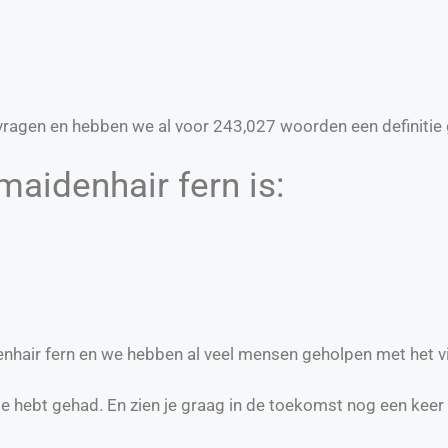
ragen en hebben we al voor
243,027
woorden een definitie 
aidenhair fern is:
enhair fern en we hebben al veel mensen geholpen met het v
te hebt gehad. En zien je graag in de toekomst nog een keer