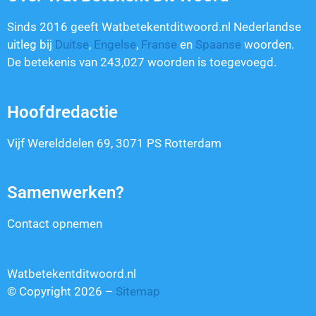
Sinds 2016 geeft Watbetekentditwoord.nl Nederlandse
uitleg bij
Duitse
,
Engelse
,
Franse
en
Spaanse
woorden.
De betekenis van
243,027
woorden is toegevoegd.
Hoofdredactie
Vijf Werelddelen 69, 3071 PS Rotterdam
Samenwerken?
Contact opnemen
Watbetekentditwoord.nl
© Copyright 2026 –
Sitemap