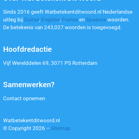
Sinds 2016 geeft Watbetekentditwoord.nl Nederlandse
uitleg bij
Duitse
,
Engelse
,
Franse
en
Spaanse
woorden.
De betekenis van
243,027
woorden is toegevoegd.
Hoofdredactie
Vijf Werelddelen 69, 3071 PS Rotterdam
Samenwerken?
Contact opnemen
Watbetekentditwoord.nl
© Copyright 2026 –
Sitemap